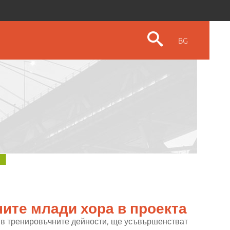
BG
ните млади хора в проекта
и в тренировъчните дейности, ще усъвършенстват