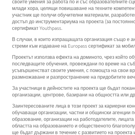
своите умения за работа по и със образователните с
млади хора, целящи повишаване на техните компетент
участник ще получи обучителни материали, разработе
достъп до инструментариума на проекта (за постоянно 
сертификат Youthpass.
В случаи, в които изпращащата организация също е 
стреми към издаване на Europass сертификат за мобил
Проектът използва ефекта на доминото, чрез който об
последващите обучения, провеждани по време на съби
усъвършенстват своите умения, с помощта на свои вр
размножаване и разпространение на придобитите вече
За участници в дейностите на проекта ще бъдат пока
организации, центрове, базирани на общността или др
Заинтересованите лица в този проект за кариерни ко
обучаващи организации, частни и общински агенции 
образование, организации на работодателите, лицат
областта на образованието и общественото благополу
ще бъдат държани в течение с развитието на проекта и