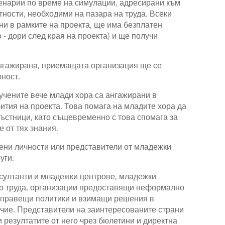
ценарии по време на симулации, адресирани към
ности, необходими на пазара на труда. Всеки
ни в рамките на проекта, ще има безплатен
- дори след края на проекта) и ще получи
ангажирана, приемащата организация ще се
ност.
учените вече млади хора са ангажирани в
тия на проекта. Това помага на младите хора да
ъстници, като същевременно с това спомага за
 от тях знания.
нени личности или представители от младежки
уги.
нсултанти и младежки центрове, младежки
по труда, организации предоставящи неформално
а правещи политики и взимащи решения в
чие. Представители на заинтересованите страни
 резултатите от него чрез бюлетини и директна