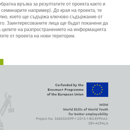
братна връзка за резултатите от проекта както и
 семинарите например). До края на проекта, те
лио, което ще съдържа ключово съдържание от
его. Заинтересованите лица ще бъдат поканени да
а целите на разпространението на информацията
ите от проекта на нови територии.
Co-funded by the
Erasmus+ Programme
of the European Union
WOW
World Skills of World Youth
for better employability
Project No. 566050-EPP-1-2015-1-BG-EPPKA2-
CBY-ACPALA