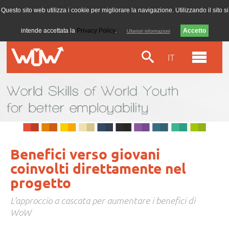
Questo sito web utilizza i cookie per migliorare la navigazione. Utilizzando il sito si
intende accettata la
Privacy Policy
.
Ulteriori informazioni
IT
Benefici verso giovani
coinvolti direttamente nel
progetto
L’approccio a cascata per aumentare i benefici di
WoW