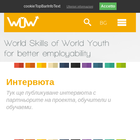
cookieTopBarInfoText
Ulteriori informazioni
BG
Интервюта
Тук ще публикуване интервюта с
партньорите на проекта, обучители и
обучаеми.