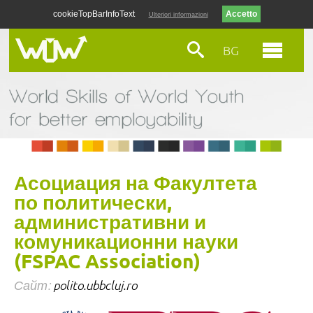
cookieTopBarInfoText
Ulteriori informazioni
BG
Асоциация на Факултета
по политически,
административни и
комуникационни науки
(FSPAC Association)
Сайт:
polito.ubbcluj.ro