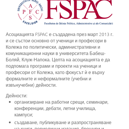
Асоциацията FSPAC е създадена през март 2013 г.
и се състои основно от ученици и професори в
Колежа по политически, административни и
комуникационни науки в университета Бабеш-
Боляй, Клуж-Напока. Целта на асоциацията е да
подпомага програми и проекти на ученици и
професори от Колежа, като фокусът ѝ е върху
формалните и неформалните (учебни и
извънучебни) дейности.
Дейности:
организиране на работни срещи, семинари,
конференции, дебати, летни училища,
кампуси;
създаване, публикуване и разпространяване
на книги, периодични издания, брошури и