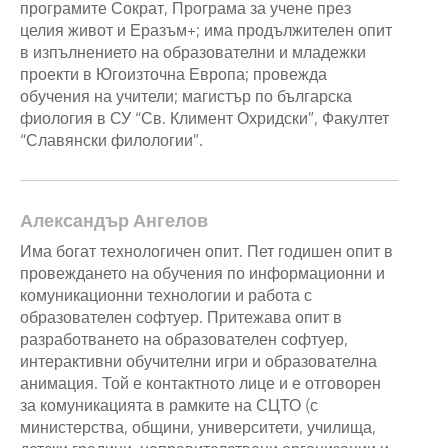
програмите Сократ, Програма за учене през
целия живот и Еразъм+; има продължителен опит
в изпълнението на образователни и младежки
проекти в Югоизточна Европа; провежда
обучения на учители; магистър по българска
фиология в СУ “Св. Климент Охридски”, Факултет
“Славянски филологии”.
Александър Ангелов
Има богат технологичен опит. Пет годишен опит в
провеждането на обучения по информационни и
комуникационни технологии и работа с
образователен софтуер. Притежава опит в
разработването на образователен софтуер,
интерактивни обучителни игри и образователна
анимация. Той е контактното лице и е отговорен
за комуникацията в рамките на СЦТО (с
министерства, общини, университети, училища,
детски градини, неправителствени организации и