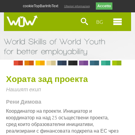
cookieTopBarInfoText
Ulteriori informazioni
BG
Хората зад проекта
Нашият екип
Рени Димова
Координатор на проекти. Инициатор и
координатор на над 25 осъществени проекта,
сред които образователни инициативи,
реализирани с финансовата подкрепа на ЕС чрез