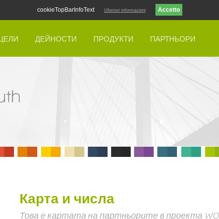
cookieTopBarInfoText
Ulteriori informazioni
ЦЕЛИ
ДЕЙНОСТИ
ПРОДУКТИ
ПАРТНЬОРИ
Карта и числа
Това е картата на партньорите в проекта W