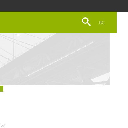
BG
OW