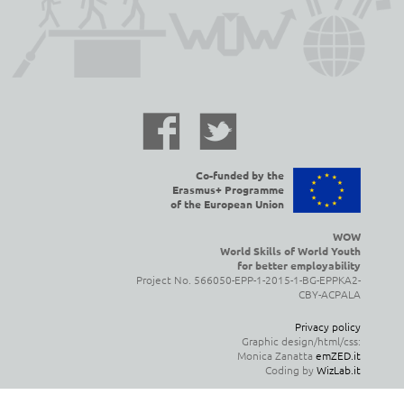
Co-funded by the
Erasmus+ Programme
of the European Union
WOW
World Skills of World Youth
for better employability
Project No. 566050-EPP-1-2015-1-BG-EPPKA2-
CBY-ACPALA
Privacy policy
Graphic design/html/css:
Monica Zanatta
emZED.it
Coding by
WizLab.it