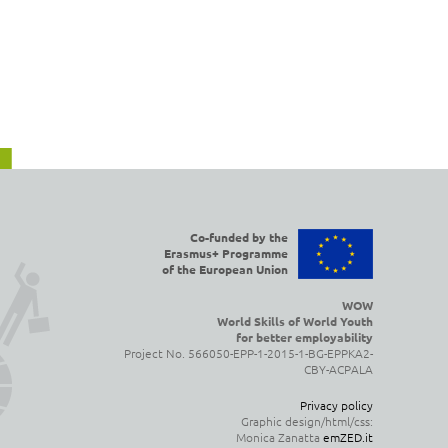
Co-funded by the
Erasmus+ Programme
of the European Union
WOW
World Skills of World Youth
for better employability
Project No. 566050-EPP-1-2015-1-BG-EPPKA2-
CBY-ACPALA
Privacy policy
Graphic design/html/css:
Monica Zanatta
emZED.it