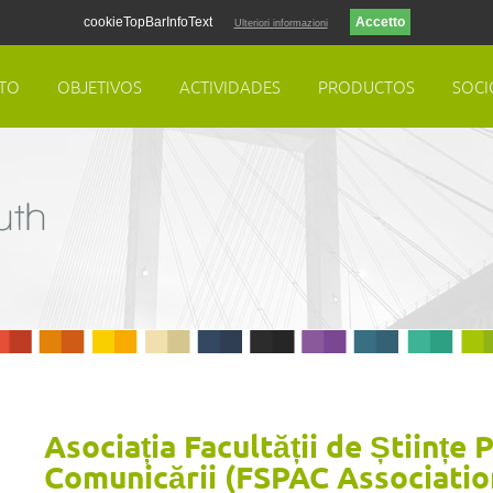
cookieTopBarInfoText
Ulteriori informazioni
TO
OBJETIVOS
ACTIVIDADES
PRODUCTOS
SOCI
Asociația Facultății de Științe 
Comunicării (FSPAC Associatio