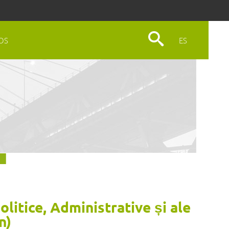
OS
ES
Politice, Administrative și ale
n)