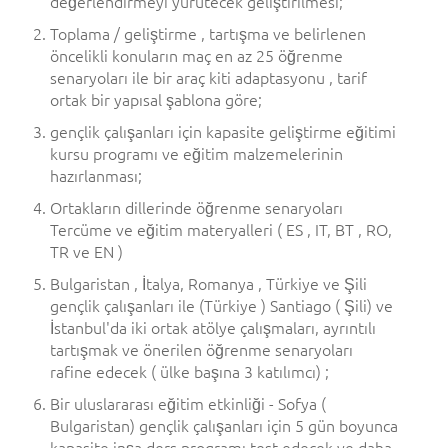
değerlendirmeyi yürütecek geliştirilmesi;
Toplama / geliştirme , tartışma ve belirlenen
öncelikli konuların maç en az 25 öğrenme
senaryoları ile bir araç kiti adaptasyonu , tarif
ortak bir yapısal şablona göre;
gençlik çalışanları için kapasite geliştirme eğitimi
kursu programı ve eğitim malzemelerinin
hazırlanması;
Ortakların dillerinde öğrenme senaryoları
Tercüme ve eğitim materyalleri ( ES , IT, BT , RO,
TR ve EN )
Bulgaristan , İtalya, Romanya , Türkiye ve Şili
gençlik çalışanları ile (Türkiye ) Santiago ( Şili) ve
İstanbul'da iki ortak atölye çalışmaları, ayrıntılı
tartışmak ve önerilen öğrenme senaryoları
rafine edecek ( ülke başına 3 katılımcı) ;
Bir uluslararası eğitim etkinliği - Sofya (
Bulgaristan) gençlik çalışanları için 5 gün boyunca
kapasite inşa ders programı test edecek ve daha