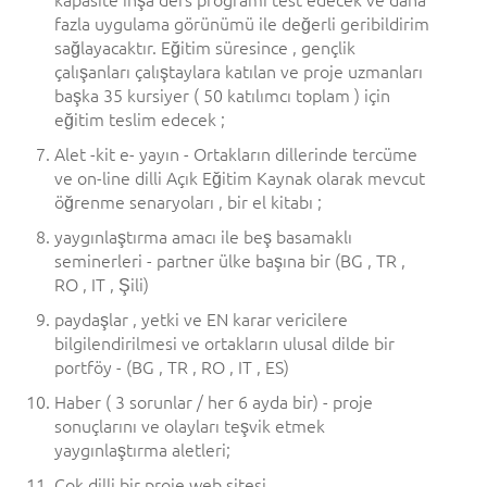
fazla uygulama görünümü ile değerli geribildirim
sağlayacaktır. Eğitim süresince , gençlik
çalışanları çalıştaylara katılan ve proje uzmanları
başka 35 kursiyer ( 50 katılımcı toplam ) için
eğitim teslim edecek ;
Alet -kit e- yayın - Ortakların dillerinde tercüme
ve on-line dilli Açık Eğitim Kaynak olarak mevcut
öğrenme senaryoları , bir el kitabı ;
yaygınlaştırma amacı ile beş basamaklı
seminerleri - partner ülke başına bir (BG , TR ,
RO , IT , Şili)
paydaşlar , yetki ve EN karar vericilere
bilgilendirilmesi ve ortakların ulusal dilde bir
portföy - (BG , TR , RO , IT , ES)
Haber ( 3 sorunlar / her 6 ayda bir) - proje
sonuçlarını ve olayları teşvik etmek
yaygınlaştırma aletleri;
Çok dilli bir proje web sitesi .