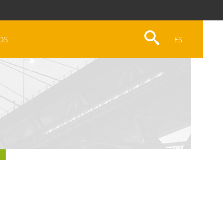
OS
ES