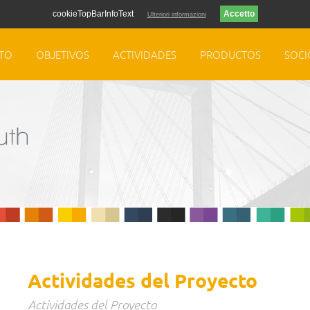
cookieTopBarInfoText
Ulteriori informazioni
TO
OBJETIVOS
ACTIVIDADES
PRODUCTOS
SOCI
Actividades del Proyecto
Actividades del Proyecto