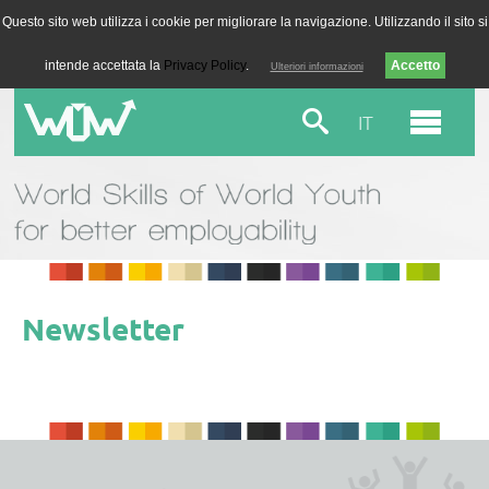
Questo sito web utilizza i cookie per migliorare la navigazione. Utilizzando il sito si
intende accettata la
Privacy Policy
.
Ulteriori informazioni
IT
Newsletter