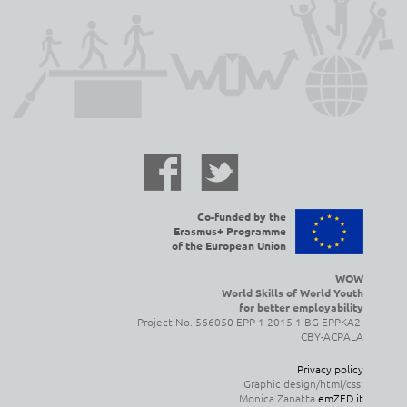
Co-funded by the
Erasmus+ Programme
of the European Union
WOW
World Skills of World Youth
for better employability
Project No. 566050-EPP-1-2015-1-BG-EPPKA2-
CBY-ACPALA
Privacy policy
Graphic design/html/css:
Monica Zanatta
emZED.it