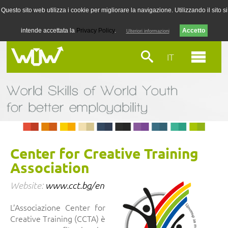
Questo sito web utilizza i cookie per migliorare la navigazione. Utilizzando il sito si
intende accettata la
Privacy Policy
.
Ulteriori informazioni
IT
Center for Creative Training
Association
Website:
www.cct.bg/en
L’Associazione Center for
Creative Training (CCTA) è