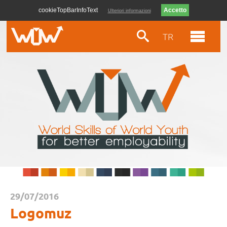
cookieTopBarInfoText
Ulteriori informazioni
TR
29/07/2016
Logomuz