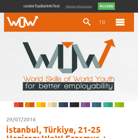
cookieTopBarInfoText
Ulteriori informazioni
TR
29/07/2016
İstanbul, Türkiye, 21-25
Haziran: WoW Erasmus +